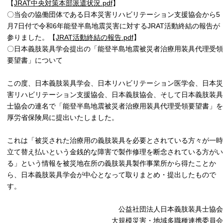
【
JRAT中央対策本部派遣状況.pdf
】
〇当会の協働団体である日本災害リハビリテーション支援協会から5
月7日付で
令和6年能登半島地震災害に対するJRAT活動終結の報告が
参りました。
【
JRAT活動終結の報告.pdf
】
〇日本義肢装具学会提出の「能登半島地震被災者治療用装具代理受領
要望書」について
この度、日本義肢装具学会、日本リハビリテーション医学会、日本災
害リハビリテーション支援協会、日本義肢協会、そして日本義肢装具
士協会の連名で「能登半島地震被災者治療用装具代理受領要望書」を
厚労省保険局に提出いたしました。
これは「被災された治療用の義肢装具を必要とされている方々が一時
立て替え払いという金銭的な障害で製作修理を断念されている方がい
る」という情報を被災地在所
の義肢装具製作事業所から得たことか
ら、日本義肢装具学会が中心となって取りまとめ・提出したもので
す。
公益社団法人日本義肢装具士協会
大規模災害・地域多職種連携委員会